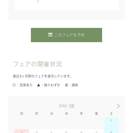
このフェアを予約
フェアの開催状況
直近3ヶ月間のフェアを表示しています。
空席あり
残りわずか
満席
08
2026/
日
月
火
水
木
金
土
1
2
3
4
5
6
7
8