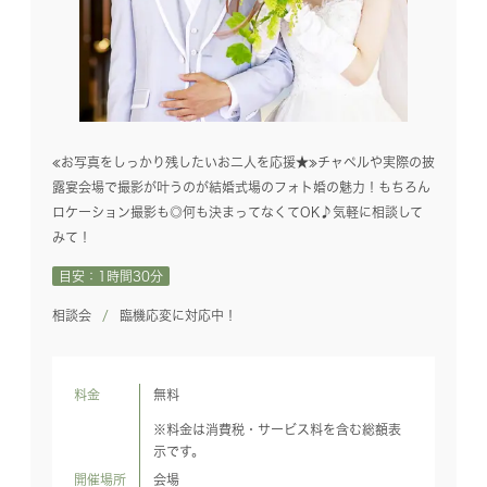
≪お写真をしっかり残したいお二人を応援★≫チャペルや実際の披
露宴会場で撮影が叶うのが結婚式場のフォト婚の魅力！もちろん
ロケーション撮影も◎何も決まってなくてOK♪気軽に相談して
みて！
目安：1時間30分
相談会
臨機応変に対応中！
料金
無料
※料金は消費税・サービス料を含む総額表
示です。
開催場所
会場