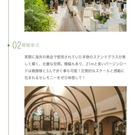
02
模擬挙式
実際に海外の教会で使用されていた本物のステンドグラスが美
しく輝く、壮麗な空間。横幅もあり、21mと長いバージンロー
ドは親御様と3人で歩く事も可能！圧倒的なスケールと感動に
包まれるセレモニーをぜひ体感して！