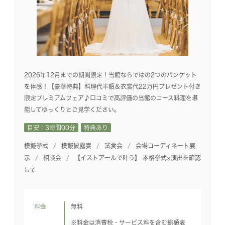
2026年12月までの期間限定！当館ならではの2つのバンケット
を体感！【豪華特典】料理代半額＆衣裳代22万円プレゼント付き
限定プレミアムフェア♪口コミで高評価の当館のコース料理を堪
能してゆっくりとご見学ください。
目安：3時間00分
特典あり
模擬挙式
模擬披露宴
試食会
会場コーディネート展
示
相談会
【イストアールで叶う】 本格挙式×演出を確認
して
料金
無料
※料金は消費税・サービス料を含む総額表