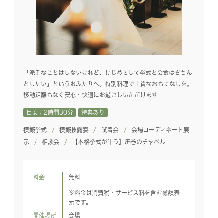
「派手なことはしないけれど、けじめとして挙式と会食はきちん
としたい」というおふたりへ。特別料理で上質なおもてなしを。
移動距離もなく安心・快適にお過ごしいただけます
目安：2時間30分
特典あり
模擬挙式
模擬披露宴
試着会
会場コーディネート展
示
相談会
【本格挙式が叶う】圧巻のチャペル
料金
無料
※料金は消費税・サービス料を含む総額表
示です。
開催場所
会場