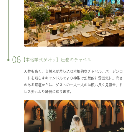
06
【本格挙式が叶う】圧巻のチャペル
天井も高く、自然光が差し込む本格的なチャペル。バージンロ
ードを照らすキャンドルでより神聖で幻想的に雰囲気に。高さ
のある祭壇からは、ゲストの一人一人のお顔も良く見渡せ、ド
レス姿もより綺麗に映ります。