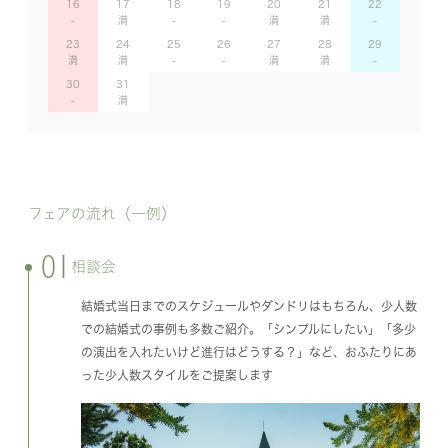
16
17
18
19
20
21
22
23
24
25
26
27
28
29
30
31
フェアの流れ（一例）
01
相談会
結婚式当日までのスケジュールやダンドリはもちろん、少人数
での結婚式の事例も多数ご紹介。「シンプルにしたい」「多少
の演出を入れたいけど進行はどうする？」など、おふたりにあ
った少人数スタイルをご提案します