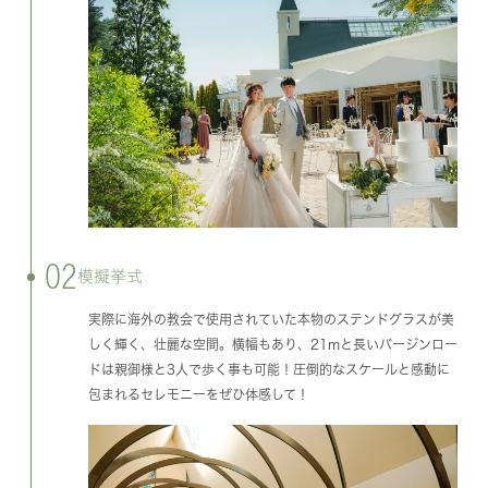
02
模擬挙式
実際に海外の教会で使用されていた本物のステンドグラスが美
しく輝く、壮麗な空間。横幅もあり、21mと長いバージンロー
ドは親御様と3人で歩く事も可能！圧倒的なスケールと感動に
包まれるセレモニーをぜひ体感して！