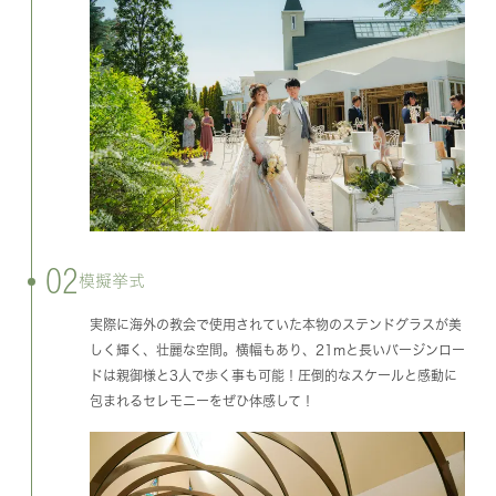
02
模擬挙式
実際に海外の教会で使用されていた本物のステンドグラスが美
しく輝く、壮麗な空間。横幅もあり、21mと長いバージンロー
ドは親御様と3人で歩く事も可能！圧倒的なスケールと感動に
包まれるセレモニーをぜひ体感して！