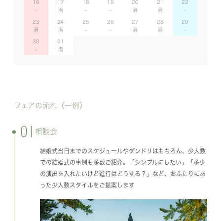
16
17
18
19
20
21
22
23
24
25
26
27
28
29
30
31
フェアの流れ（一例）
01
相談会
結婚式当日までのスケジュールやダンドリはもちろん、少人数
での結婚式の事例も多数ご紹介。「シンプルにしたい」「多少
の演出を入れたいけど進行はどうする？」など、おふたりにあ
った少人数スタイルをご提案します