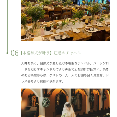
06
【本格挙式が叶う】圧巻のチャペル
天井も高く、自然光が差し込む本格的なチャペル。バージンロ
ードを照らすキャンドルでより神聖で幻想的に雰囲気に。高さ
のある祭壇からは、ゲストの一人一人のお顔も良く見渡せ、ド
レス姿もより綺麗に映ります。