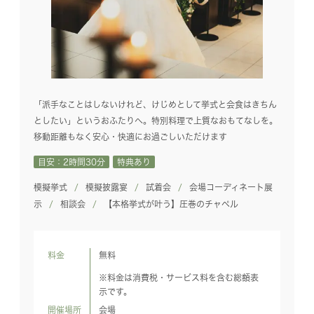
「派手なことはしないけれど、けじめとして挙式と会食はきちん
としたい」というおふたりへ。特別料理で上質なおもてなしを。
移動距離もなく安心・快適にお過ごしいただけます
目安：2時間30分
特典あり
模擬挙式
模擬披露宴
試着会
会場コーディネート展
示
相談会
【本格挙式が叶う】圧巻のチャペル
料金
無料
※料金は消費税・サービス料を含む総額表
示です。
開催場所
会場