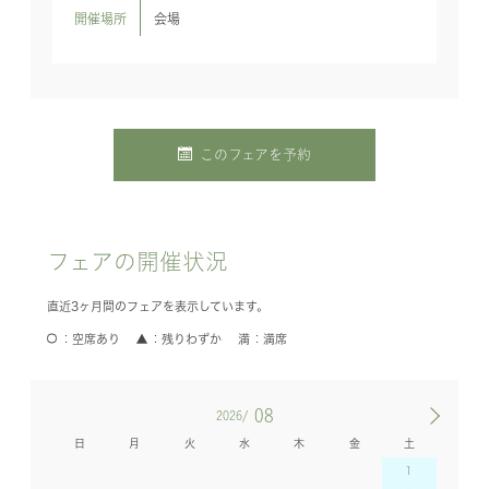
開催場所
会場
このフェアを予約
フェアの開催状況
直近3ヶ月間のフェアを表示しています。
空席あり
残りわずか
満席
08
2026/
日
月
火
水
木
金
土
1