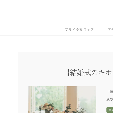
ブライダルフェア
プ
【結婚式のキホ
「結
属の
目