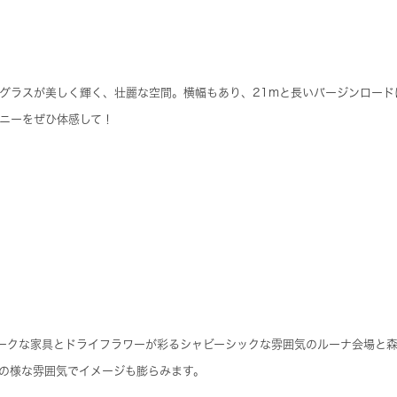
グラスが美しく輝く、壮麗な空間。横幅もあり、21mと長いバージンロード
ニーをぜひ体感して！
ークな家具とドライフラワーが彩るシャビーシックな雰囲気のルーナ会場と
の様な雰囲気でイメージも膨らみます。