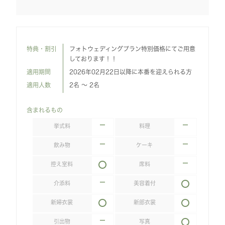
特典・割引
フォトウェディングプラン特別価格にてご用意
しております！！
適用期間
2026年02月22日以降に本番を迎えられる方
適用人数
2名 〜 2名
含まれるもの
挙式料
料理
飲み物
ケーキ
控え室料
席料
介添料
美容着付
新婦衣裳
新郎衣裳
引出物
写真