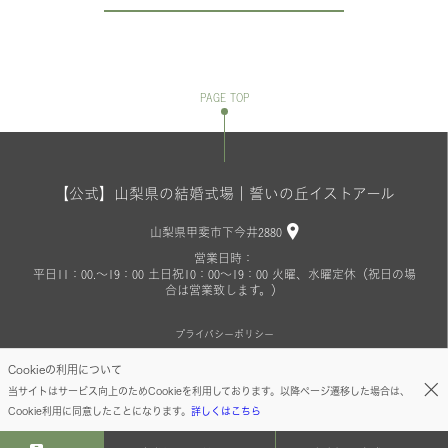
PAGE TOP
【公式】山梨県の結婚式場｜誓いの丘イストアール
山梨県甲斐市下今井2880
営業日時：
平日11：00.～19：00 土日祝10：00～19：00 火曜、水曜定休（祝日の場
合は営業致します。）
プライバシーポリシー
Cookieの利用について
copyright©istoire
当サイトはサービス向上のためCookieを利用しております。以降ページ遷移した場合は、
Cookie利用に同意したことになります。
詳しくはこちら